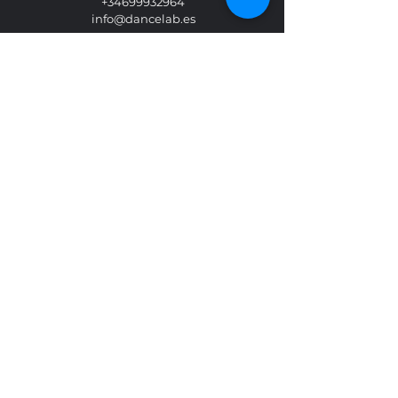
+34699932964
info@dancelab.es
Horarios
Clases
Alquiler de salas
Baile nupcial
Eventos
Contacto
Facebook