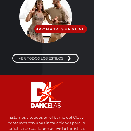
Clases de Bachata
Sensual
BACHATA SENSUAL
en Barcelona
VER TODOS LOS ESTILOS
Estamos situados en el barrio del Clot y
contamos con unas instalaciones para la
práctica de cualquier actividad artística.