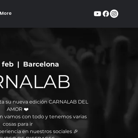
More
8 feb
  |  
Barcelona
RNALAB
nta su nueva edición CARNALAB DEL
AMOR ❤️
ón vamos con todo y tenemos varias
cosas para ir
eriencia en nuestros sociales 🎉