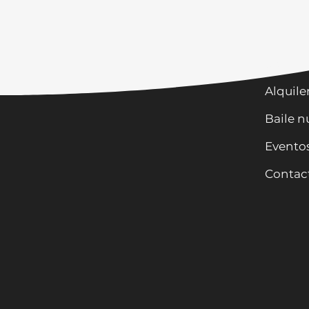
Horari
Clases
Alquile
Baile n
Evento
Contac