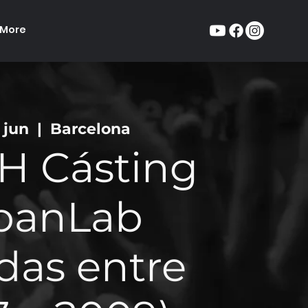
More
 jun
  |  
Barcelona
H Cásting
banLab
das entre