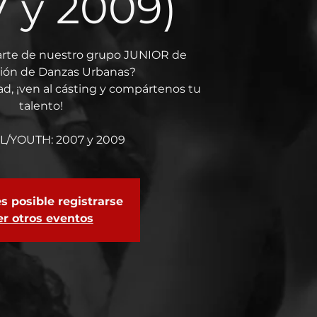
 y 2009)
arte de nuestro grupo JUNIOR de
ión de Danzas Urbanas?
ad, ¡ven al cásting y compártenos tu
talento!
L/YOUTH: 2007 y 2009
s posible registrarse
er otros eventos