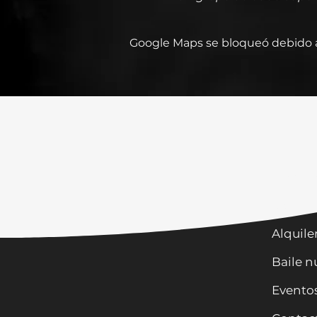
Google Maps se bloqueó debido a 
Horari
Clases
Alquile
Baile n
Evento