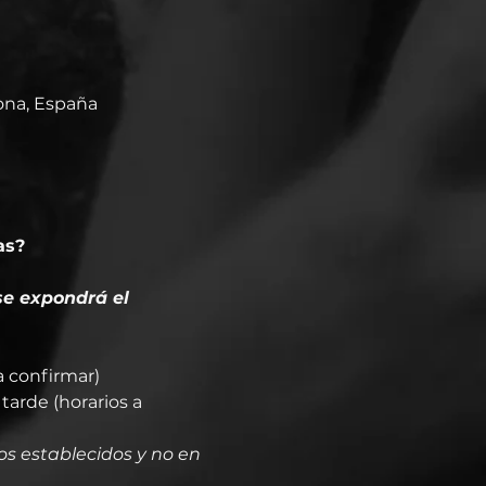
lona, España
as?
se expondrá el 
a confirmar)
arde (horarios a 
os establecidos y no en 