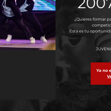
2007
¿Quieres formar p
competic
Esta es tu oportunid
JUVENI
Ya no e
V