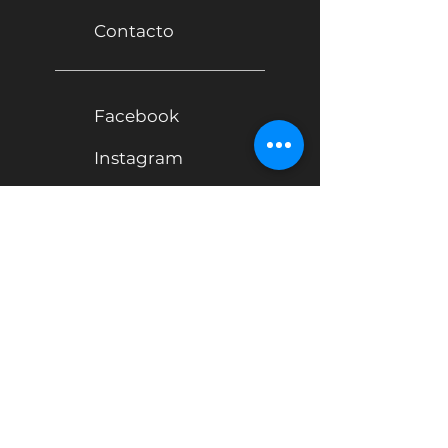
Contacto
Facebook
Instagram
Youtube
Carrer del Concili de Trento,
46, 08018 Barcelona
Tel:
699 93 29 64
info@dancelab.es